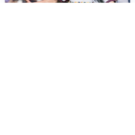
CALCIOMERCATO
Cagliari, il caso Esposito continua. Intanto arriva
Maldini
CALCIOMERCATO
Napoli, il solito Lukaku: non si presenta in ritiro, è
rottura
AMICHEVOLI
Inter, Chivu: “Vedo una crescita, il risultato non conta”
CALCIOMERCATO
Inter, stallo per Curtis Jones: serve prima una
cessione
Altre notizie