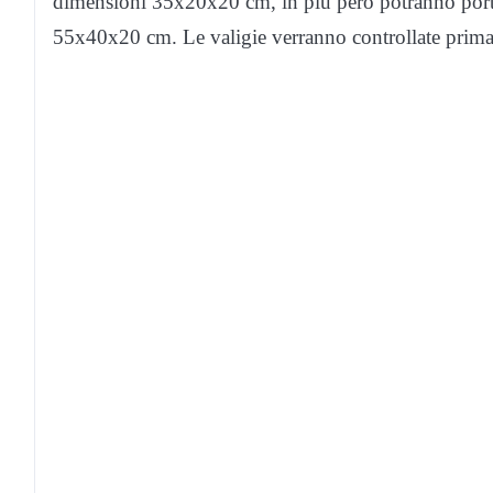
dimensioni 35x20x20 cm, in più però potranno port
55x40x20 cm. Le valigie verranno controllate prima 