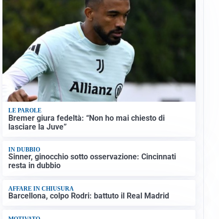
LE PAROLE
Bremer giura fedeltà: “Non ho mai chiesto di
lasciare la Juve”
IN DUBBIO
Sinner, ginocchio sotto osservazione: Cincinnati
resta in dubbio
AFFARE IN CHIUSURA
Barcellona, colpo Rodri: battuto il Real Madrid
MOTIVATO