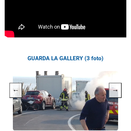
GUARDA LA GALLERY (3 foto)
←
→