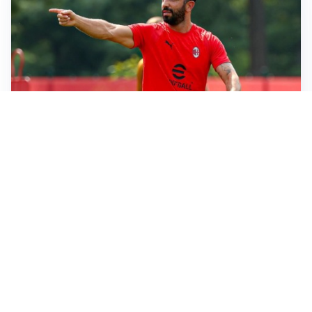
LE PAROLE
Milan, Amorim: “Sapevamo delle difficoltà, faremo
delle scelte”
LE PAROLE
Juventus, Spalletti soddisfatto: “I nuovi? Li ho visti
molto bene”
AMICHEVOLI
Il Milan crolla contro il Chelsea: 3-0 e prima sconfitta
per Amorim