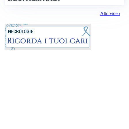
Altri video
Prima la Riviera
ROC:
15381