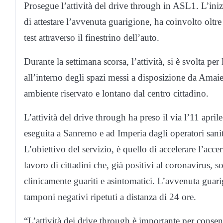
Prosegue l’attività del drive through in ASL1. L’inizi
di attestare l’avvenuta guarigione, ha coinvolto oltr
test attraverso il finestrino dell’auto.
Durante la settimana scorsa, l’attività, si è svolta p
all’interno degli spazi messi a disposizione da Ama
ambiente riservato e lontano dal centro cittadino.
L’attività del drive through ha preso il via l’11 apr
eseguita a Sanremo e ad Imperia dagli operatori sani
L’obiettivo del servizio, è quello di accelerare l’acce
lavoro di cittadini che, già positivi al coronavirus, 
clinicamente guariti e asintomatici. L’avvenuta guar
tamponi negativi ripetuti a distanza di 24 ore.
“L’attività dei drive through è importante per consent