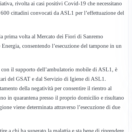
ativa, rivolta ai casi positivi Covid-19 che necessitano
e 600 cittadini convocati da ASL1 per l’effettuazione del
er la prima volta al Mercato dei Fiori di Sanremo
ie Energia, consentendo l’esecuzione del tampone in un
ile con il supporto dell’ambulatorio mobile di ASL1, è
tari del GSAT e dal Servizio di Igiene di ASL1.
rtamento della negatività per consentire il rientro al
sono in quarantena presso il proprio domicilio e risultano
igione viene determinata attraverso l’esecuzione di due
ire a chi ha superato la malattia e sta bene di riprendere