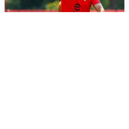
MERCATO MILAN
Milan, il mercato aspetta la svolta
MERCATO INTER
Dimarco verso il rinnovo fino al 2030, ma si complica
Romero
CALCIOMERCATO
Cagliari, il caso Esposito continua. Intanto arriva
Maldini
CALCIOMERCATO
Napoli, il solito Lukaku: non si presenta in ritiro, è
rottura
Altre notizie