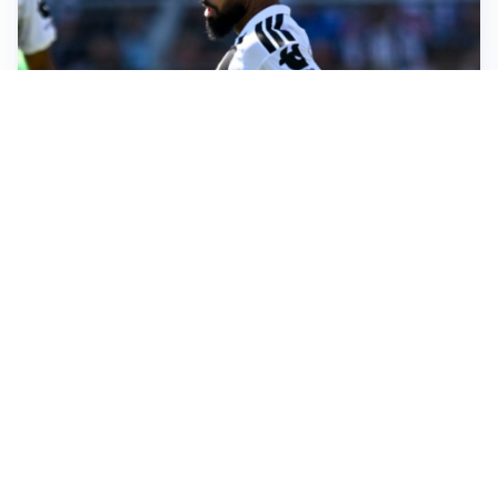
MOTIVATO
Douglas Luiz dice no all’Everton e punta sulla
Juventus
RIENTRO A RILENTO
Alcaraz, US Open lontano: la corsa contro il tempo
continua
RINNOVO VICINO
Inter, Dimarco verso il rinnovo fino al 2030
STALLO ROSSONERO
Milan, mercato bloccato: Cardinale prepara le
prossime mosse