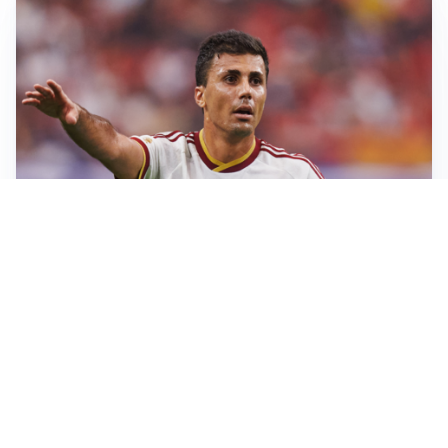
AFFARE IN CHIUSURA
Barcellona, colpo Rodri: battuto il Real Madrid
MOTIVATO
Douglas Luiz dice no all’Everton e punta sulla
Juventus
RIENTRO A RILENTO
Alcaraz, US Open lontano: la corsa contro il tempo
continua