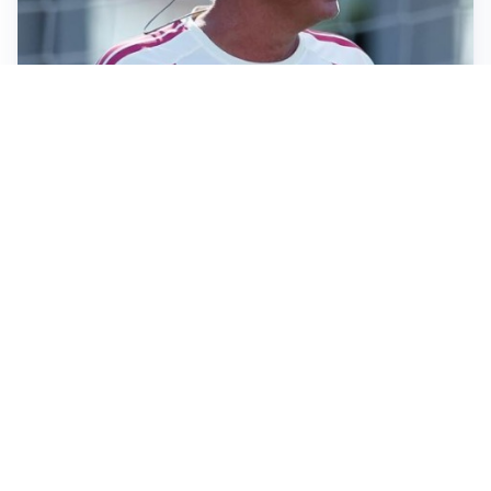
LA NOVITÀ
Le regole di Mourinho al Real
MERCATO JUVE
La Juventus vuole Suzuki, ma il Psg è avanti
CALCIOMERCATO
Inter, Frattesi blocca il mercato nerazzurro: la
situazione
SERIE A
Roma, troppi gol subiti: Gasp deve lavorare in difesa
Altre notizie