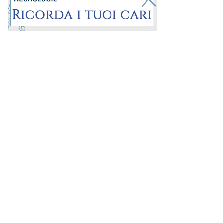
Prima la Riviera
ROC:
15381
Direttore responsabile:
Andrea Moggio
Editore:
Media (iN) Srl