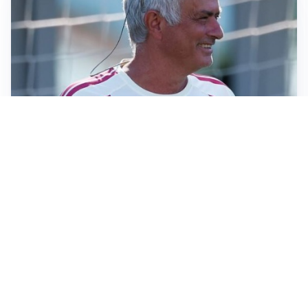
LA NOVITÀ
Le regole di Mourinho al Real
MERCATO JUVE
La Juventus vuole Suzuki, ma il Psg è avanti
CALCIOMERCATO
Inter, Frattesi blocca il mercato nerazzurro: la
situazione
SERIE A