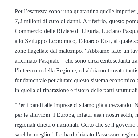
Per l’esattezza sono: una quarantina quelle imperiesi,
7,2 milioni di euro di danni. A riferirlo, questo pome
Commercio delle Riviere di Liguria, Luciano Pasqual
allo Sviluppo Economico, Edoardo Rixi, al quale sono 
zone flagellate dal maltempo. “Abbiamo fatto un lavo
affermato Pasquale – che sono circa centosettanta tr
l’intervento della Regione, ed abbiamo trovato tantis
fondamentale per aiutare questo sistema economico a ri
in quella di riparazione e ristoro delle parti struttural
“Per i bandi alle imprese ci stiamo già attrezzando.
per le alluvioni; l’Europa, infatti, usa i nostri soldi, 
regionali diretti o nazionali. Certo che se il govern
sarebbe meglio”. Lo ha dichiarato l’assessore regio