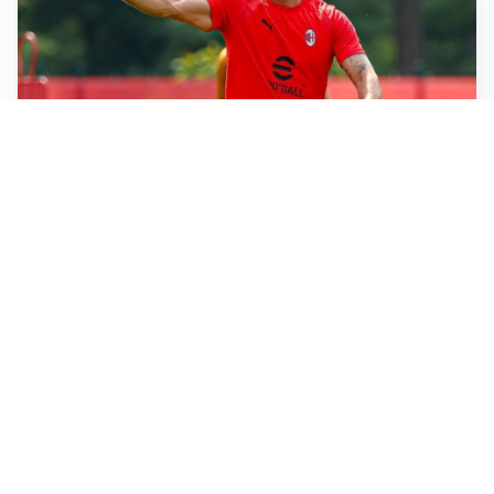
LE PAROLE
Milan, Amorim: “Sapevamo delle difficoltà, faremo
delle scelte”
LE PAROLE
Juventus, Spalletti soddisfatto: “I nuovi? Li ho visti
molto bene”
AMICHEVOLI
Il Milan crolla contro il Chelsea: 3-0 e prima sconfitta
per Amorim
AMICHEVOLI
Inter, Chivu soddisfatto: “Buona prova, non esistono