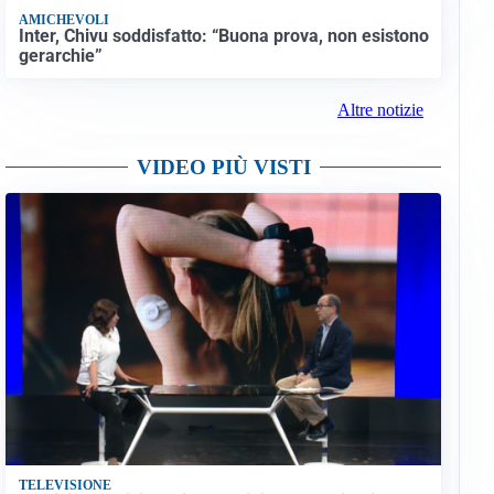
AMICHEVOLI
Inter, Chivu soddisfatto: “Buona prova, non esistono
gerarchie”
Altre notizie
VIDEO PIÙ VISTI
TELEVISIONE