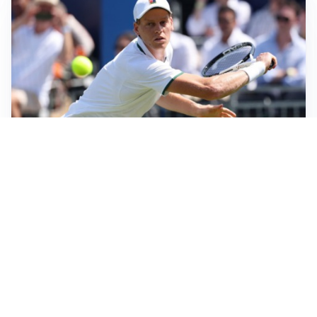
LA NOVITÀ
Sinner pensa a una nuova visita medica
LE PAROLE
Pjanic garantisce per Alajbegovic: “Può diventare un
campione”
AFFONDO
Il Galatasaray fa sul serio per Leao