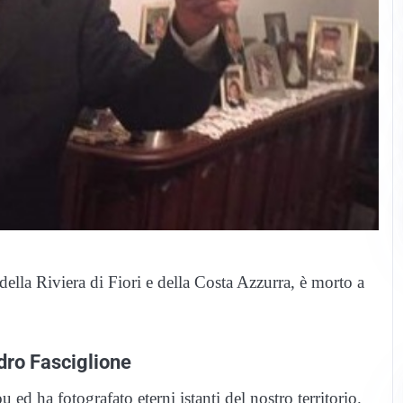
della Riviera di Fiori e della Costa Azzurra, è morto a
dro Fasciglione
d ha fotografato eterni istanti del nostro territorio.