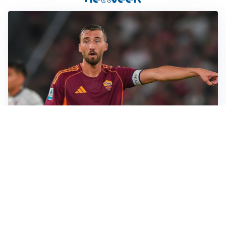
LE PAROLE
Cristante rilancia la Roma: “Vogliamo crescere
ancora”
L'INTRIGO
Frattesi-Juve, il mercato resta un gioco di incastri
IL FAVORITO