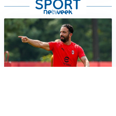
LE PAROLE
Milan, Amorim: “Sapevamo delle difficoltà, faremo
delle scelte”
LE PAROLE
Juventus, Spalletti soddisfatto: “I nuovi? Li ho visti