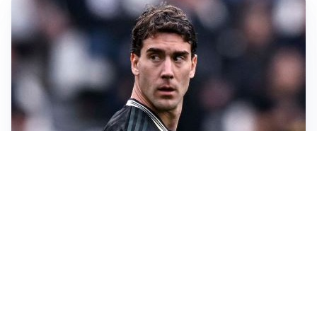
LA SVOLTA
Il Besiktas conferma: “Stiamo lavorando e parlando
con Vlahovic”
MERCATO JUVE
La Juve accelera per Suzuki e Lucumi, lo United apre
per Zirkzee