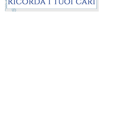
Prima la Riviera
ROC:
15381
Direttore responsabile:
Andrea Moggio
Editore:
Media (iN) Srl