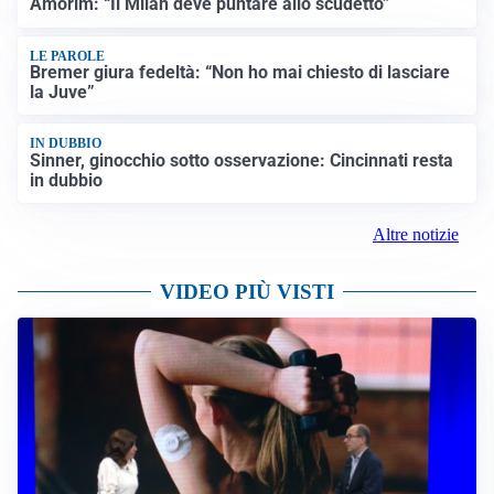
Amorim: “Il Milan deve puntare allo scudetto”
LE PAROLE
Bremer giura fedeltà: “Non ho mai chiesto di lasciare
la Juve”
IN DUBBIO
Sinner, ginocchio sotto osservazione: Cincinnati resta
in dubbio
Altre notizie
VIDEO PIÙ VISTI