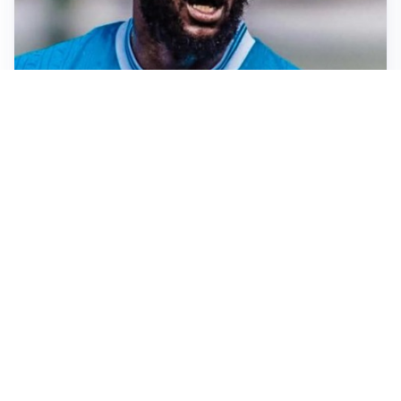
TORMENTONE
Lukaku, stavolta la rottura è definitiva
L'ALLARME
Sassuolo, l’allarme di Aquilani: “Non ho difensori, ma
mi fido della società”
CASO INFANTINO
La Fifa sta con Infantino ma ammette: “Che errore
l’apertura ai privati”
LA SVOLTA
Il Besiktas conferma: “Stiamo lavorando e parlando
con Vlahovic”