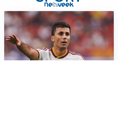
AFFARE IN CHIUSURA
Barcellona, colpo Rodri: battuto il Real Madrid
MOTIVATO
Douglas Luiz dice no all’Everton e punta sulla
Juventus