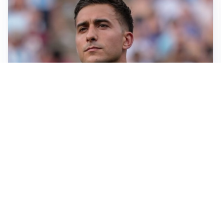
IL NOME NUOVO
Napoli, Musso resta un’opzione per la porta
TITOLARE IN CAMPIONATO
Inter, tocca a Pio Esposito: Chivu gli affida l’attacco
LE PAROLE
Spalletti prepara la Juve: “Con l’Inter servirà essere
squadra”
LONTANO DALL'ITALIA
Vlahovic, rebus futuro: Besiktas e Atletico si