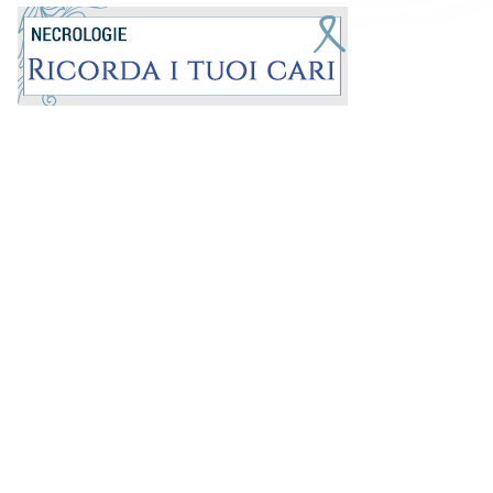
Prima la Riviera
ROC:
15381
Direttore responsabile:
Andrea Moggio
Editore: