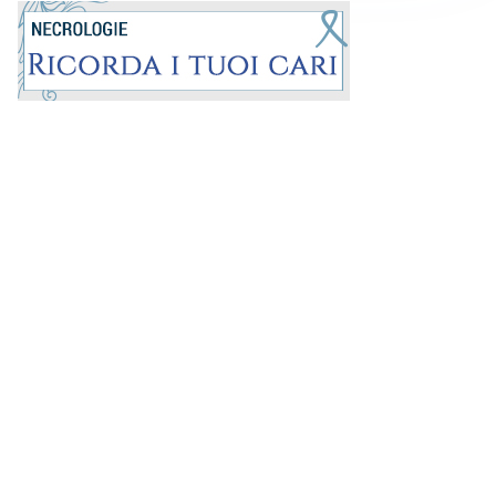
Prima la Riviera
ROC:
15381
Direttore responsabile:
Andrea Moggio
Editore: