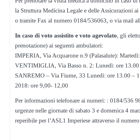
Per prenotare la visita medica a domicilio in caso di 
la Struttura Medicina Legale e delle Assicurazioni
o tramite Fax al numero 0184/536063, o via mail all’
In caso di voto assistito e voto agevolato
, gli elet
prenotazione) ai seguenti ambulatori:
IMPERIA, Via Acquarone n.9 (Palasalute): Martedì: 
VENTIMIGLIA, Via Basso n. 2: Lunedì: ore 13.00 -
SANREMO – Via Fiume, 33 Lunedì: ore 13.00 – 16.0
2018: ore 9,00- 12,00
Per informazioni telefonare ai numeri: : 0184/536 
urgenze nelle giornate di sabato 3 e domenica 4 mar
reperibile per l’ASL1 Imperiese attraverso il numer