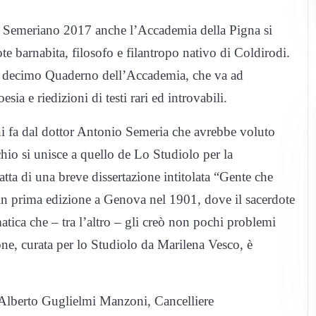
o Semeriano 2017 anche l’Accademia della Pigna si
e barnabita, filosofo e filantropo nativo di Coldirodi.
a il decimo Quaderno dell’Accademia, che va ad
sia e riedizioni di testi rari ed introvabili.
nni fa dal dottor Antonio Semeria che avrebbe voluto
hio si unisce a quello de Lo Studiolo per la
atta di una breve dissertazione intitolata “Gente che
 in prima edizione a Genova nel 1901, dove il sacerdote
matica che – tra l’altro – gli creò non pochi problemi
one, curata per lo Studiolo da Marilena Vesco, è
di Alberto Guglielmi Manzoni, Cancelliere