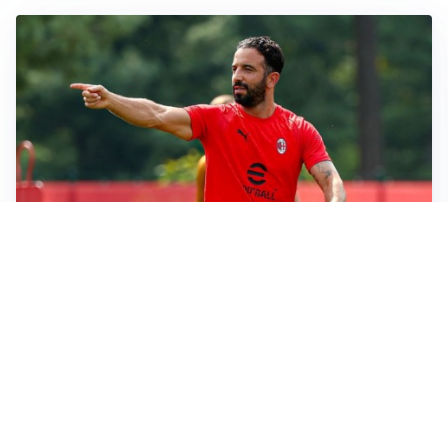
LE PAROLE
Milan, Amorim: “Sapevamo delle difficoltà, faremo
delle scelte”
LE PAROLE
Juventus, Spalletti soddisfatto: “I nuovi? Li ho visti
molto bene”