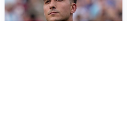
IL NOME NUOVO
Napoli, Musso resta un’opzione per la porta
TITOLARE IN CAMPIONATO
Inter, tocca a Pio Esposito: Chivu gli affida l’attacco
LE PAROLE
Spalletti prepara la Juve: “Con l’Inter servirà essere
squadra”
LONTANO DALL'ITALIA
Vlahovic, rebus futuro: Besiktas e Atletico si
contendono il serbo