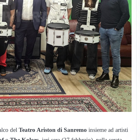
palco del
Teatro Ariston di Sanremo
insieme ad artisti
af
o
The Kolors
, ieri sera (27 febbraio), nella serata