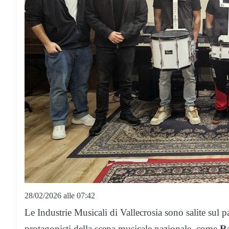
28/02/2026 alle 07:42
Le Industrie Musicali di Vallecrosia sono salite sul 
protagonisti della scena musicale nazionale, come
R