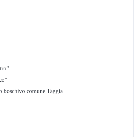
tro”
co”
ndio boschivo comune Taggia