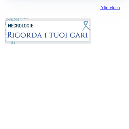
Altri video
Prima la Riviera
ROC:
15381