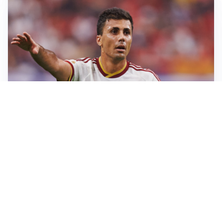
AFFARE IN CHIUSURA
Barcellona, colpo Rodri: battuto il Real Madrid
MOTIVATO
Douglas Luiz dice no all’Everton e punta sulla
Juventus
RIENTRO A RILENTO
Alcaraz, US Open lontano: la corsa contro il tempo
continua