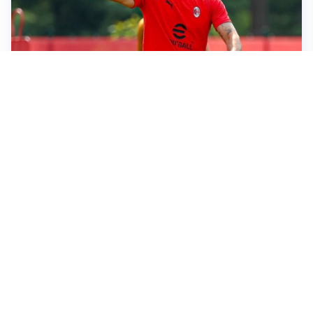
LE PAROLE
Milan, Amorim: “Sapevamo delle difficoltà, faremo
delle scelte”
LE PAROLE
Juventus, Spalletti soddisfatto: “I nuovi? Li ho visti
molto bene”
AMICHEVOLI
Il Milan crolla contro il Chelsea: 3-0 e prima sconfitta
per Amorim
AMICHEVOLI
Inter, Chivu soddisfatto: “Buona prova, non esistono
gerarchie”