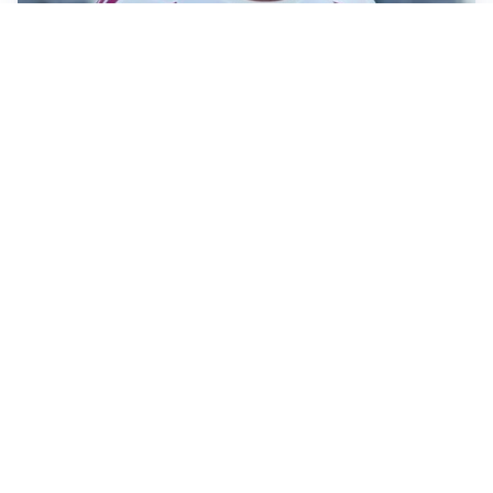
LA NOVITÀ
Le regole di Mourinho al Real
MERCATO JUVE
La Juventus vuole Suzuki, ma il Psg è avanti
CALCIOMERCATO
Inter, Frattesi blocca il mercato nerazzurro: la
situazione
SERIE A
Roma, troppi gol subiti: Gasp deve lavorare in difesa
Altre notizie
VIDEO PIÙ VISTI