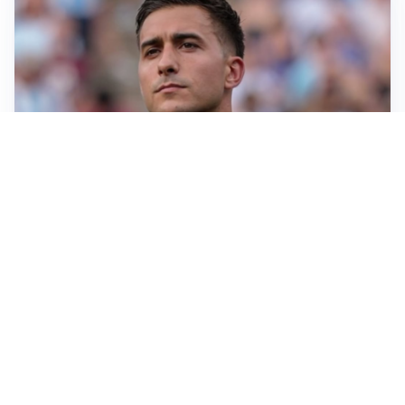
IL NOME NUOVO
Napoli, Musso resta un’opzione per la porta
TITOLARE IN CAMPIONATO
Inter, tocca a Pio Esposito: Chivu gli affida l’attacco
LE PAROLE
Spalletti prepara la Juve: “Con l’Inter servirà essere
squadra”
LONTANO DALL'ITALIA
Vlahovic, rebus futuro: Besiktas e Atletico si