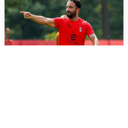
LE PAROLE
Milan, Amorim: “Sapevamo delle difficoltà, faremo
delle scelte”
LE PAROLE
Juventus, Spalletti soddisfatto: “I nuovi? Li ho visti
molto bene”
AMICHEVOLI
Il Milan crolla contro il Chelsea: 3-0 e prima sconfitta
per Amorim