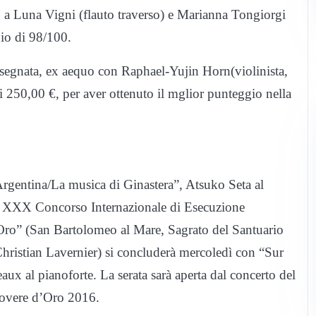
o a Luna Vigni (flauto traverso) e Marianna Tongiorgi
gio di 98/100.
segnata, ex aequo con Raphael-Yujin Horn(violinista,
i 250,00 €, per aver ottenuto il mglior punteggio nella
Argentina/La musica di Ginastera”, Atsuko Seta al
del XXX Concorso Internazionale di Esecuzione
Oro” (San Bartolomeo al Mare, Sagrato del Santuario
 Christian Lavernier) si concluderà mercoledì con “Sur
x al pianoforte. La serata sarà aperta dal concerto del
l Rovere d’Oro 2016.