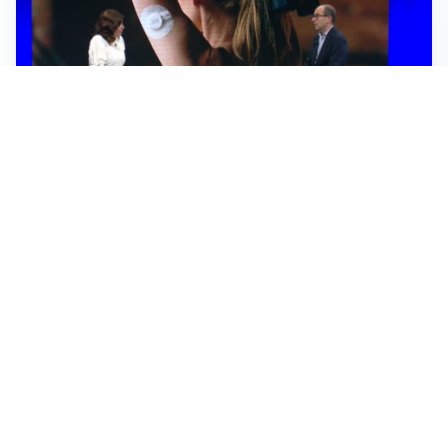
TELEVISIONE
Medici e Medicina, diabete di tipo 1: trapianti, terapie
cellulari e salute mentale
Altri video