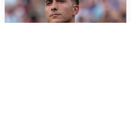
IL NOME NUOVO
Napoli, Musso resta un’opzione per la porta
TITOLARE IN CAMPIONATO
Inter, tocca a Pio Esposito: Chivu gli affida l’attacco
LE PAROLE
Spalletti prepara la Juve: “Con l’Inter servirà essere
squadra”
LONTANO DALL'ITALIA
Vlahovic, rebus futuro: Besiktas e Atletico si
contendono il serbo