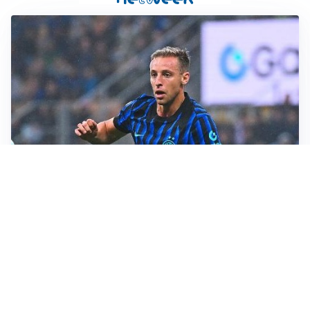
CALCIOMERCATO
Inter, Frattesi blocca il mercato nerazzurro: la
situazione
SERIE A
Roma, troppi gol subiti: Gasp deve lavorare in difesa
SERIE A