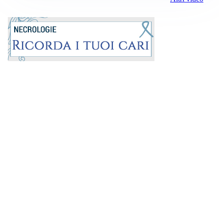
Prima la Riviera
ROC:
15381
Direttore responsabile: