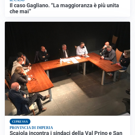
IL CASO
Il caso Gagliano. “La maggioranza è più unita
che mai”
CIPRESSA
PROVINCIA DI IMPERIA
Scajola incontra i sindaci della Val Prino e San