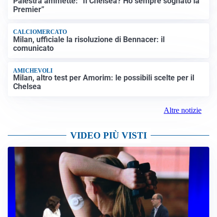
Palestra ammette: “Il Chelsea? Ho sempre sognato la
Premier”
CALCIOMERCATO
Milan, ufficiale la risoluzione di Bennacer: il
comunicato
AMICHEVOLI
Milan, altro test per Amorim: le possibili scelte per il
Chelsea
Altre notizie
VIDEO PIÙ VISTI