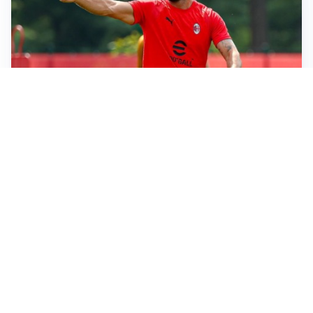
LE PAROLE
Amorim: “Il Milan deve puntare allo scudetto”
LE PAROLE
Bremer giura fedeltà: “Non ho mai chiesto di lasciare
la Juve”
IN DUBBIO
Sinner, ginocchio sotto osservazione: Cincinnati resta
in dubbio
AFFARE IN CHIUSURA
Barcellona, colpo Rodri: battuto il Real Madrid