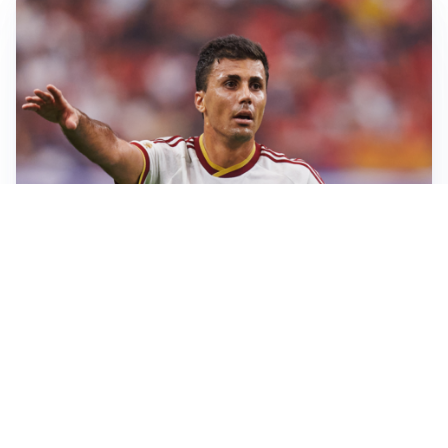
AFFARE IN CHIUSURA
Barcellona, colpo Rodri: battuto il Real Madrid
MOTIVATO
Douglas Luiz dice no all’Everton e punta sulla
Juventus
RIENTRO A RILENTO
Alcaraz, US Open lontano: la corsa contro il tempo