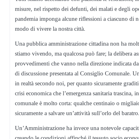
misure, nel rispetto dei defunti, dei malati e degli op
pandemia imponga alcune riflessioni a ciascuno di noi c
modo di vivere la nostra città.
Una pubblica amministrazione cittadina non ha molte
stiamo vivendo, ma qualcosa può fare; la delibera as
provvedimenti che vanno nella direzione indicata da
di discussione presentata al Consiglio Comunale. Un 
in realtà secondo noi, per quanto sicuramente graditi 
crisi economica che l’emergenza sanitaria trascina, 
comunale è molto corta: qualche centinaio o miglia
sicuramente a salvare un’attività sull’orlo del baratro
Un’Amministrazione ha invece una notevole capacità di
creando le condizioni affinché il tessuto socio econ