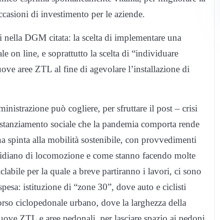
e occasioni di investimento per le aziende.
 nella DGM citata: la scelta di implementare una
 on line, e soprattutto la scelta di “individuare
 nuove aree ZTL al fine di agevolare l’installazione di
nistrazione può cogliere, per sfruttare il post – crisi
distanziamento sociale che la pandemia comporta rende
a spinta alla mobilità sostenibile, con provvedimenti
otidiano di locomozione e come stanno facendo molte
clabile per la quale a breve partiranno i lavori, ci sono
esa: istituzione di “zone 30”, dove auto e ciclisti
orso ciclopedonale urbano, dove la larghezza della
 nuove ZTL e aree pedonali, per lasciare spazio ai pedoni