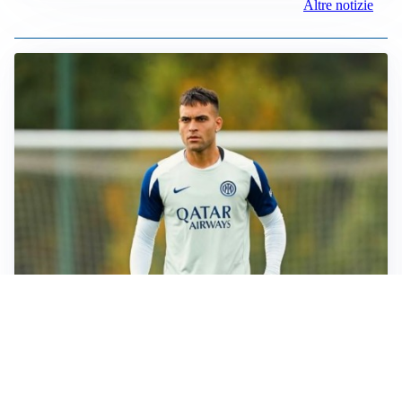
Altre notizie
I RITORNI
Inter, tornano Lautaro e Thuram: c’è anche Stones
OBIETTIVO CHE SI ALLONTANA
Inter-Romero, l’Atletico accelera: i nerazzurri restano
in attesa